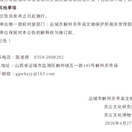
其他事项
 本公告自发布之日起施行。
 本单位唯一授权对接部门：运城市解州关帝庙文物保护所相关管理
 本单位保留对本公告的解释权与修订权。
公告！
联系电话：陈老师
0359-2808292
系地址：
山西省运城市盐湖区解州镇五一路145号
解州关帝庙
子邮箱：ggwhyjy@163.com
运城市解州关帝庙文
关公文化研究
关公文化博物
2026年4月27