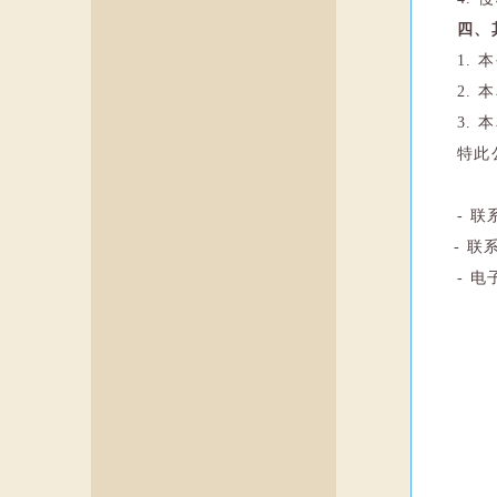
四、
1.
2.
3.
特此
- 
- 联
- 电