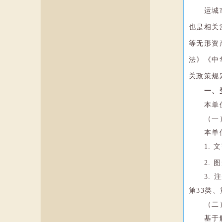
运城
也是相关
等无形资
法》《中
关政策规
一、
本单
（一
本单
1.
2.
3.
第33类
（二
基于