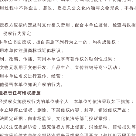
 使用过程中不得歪曲、篡改、贬损关公文化内涵与文物形象，不
 被授权方应按约定及时支付相关费用，配合本单位监督、检查与数
）侵权行为界定
本单位书面授权，擅自实施下列行为之一的，均构成侵权：
 使用本单位注册商标或近似标识；
 复制、改编、传播、商用本单位享有著作权的独创性成果；
 将文物元素用于文创开发、产品生产、宣传营销等商业活动；
 冒用本单位名义进行宣传、经营；
 其他侵害本单位知识产权的行为。
侵权责任与维权措施
经授权实施侵权行为的单位或个人，本单位将依法采取如下措施：
 责令立即停止侵权，删除、下架侵权内容，封存、销毁侵权产品；
 依法固定证据，向市场监管、文化执法等部门投诉举报；
 向人民法院提起诉讼，追究侵权方停止侵害、消除影响、赔偿损失
 侵权方应赔偿本单位全部经济损失及维权合理开支（包括但不限于